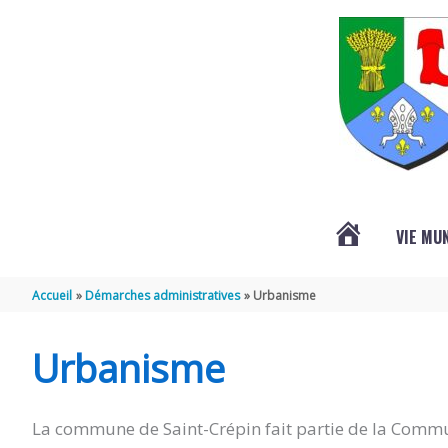
Aller au contenu
Aller au pied de page
VIE MU
L’ACTUALITÉ
Accueil
Démarches administratives
Urbanisme
DE
Urbanisme
SAINT-
La commune de Saint-Crépin fait partie de la Commu