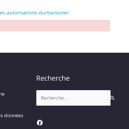
des-autorisations-durbanisme/
Recherche
Rechercher :
rme
es données
Facebook