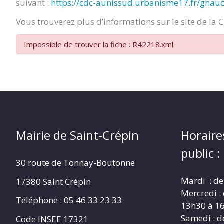
suivant :
https://cdc-aunissud.urbanisme17.fr/gnau
CRÉPIN
Vous trouverez plus d’informations sur le site de la 
Impossible de trouver la fiche : R42218.xml
Mairie de Saint-Crépin
Horaire
public :
30 route de Tonnay-Boutonne
Mardi : de
17380 Saint Crépin
Mercredi :
Téléphone : 05 46 33 23 33
13h30 à 1
Samedi : d
Code INSEE 17321