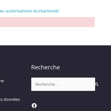
des-autorisations-durbanisme/
Recherche
Rechercher :
rme
es données
Facebook