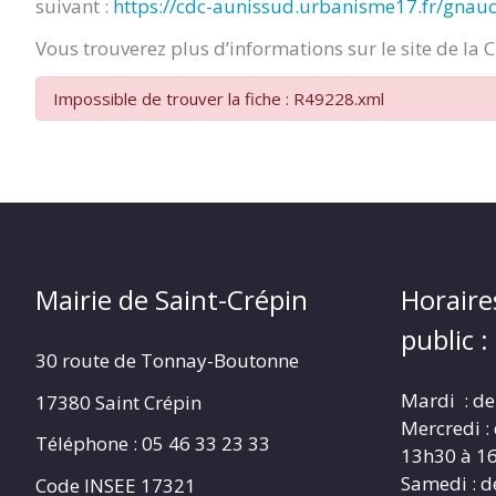
suivant :
https://cdc-aunissud.urbanisme17.fr/gnau
CRÉPIN
Vous trouverez plus d’informations sur le site de la 
Impossible de trouver la fiche : R49228.xml
Mairie de Saint-Crépin
Horaire
public :
30 route de Tonnay-Boutonne
Mardi : de
17380 Saint Crépin
Mercredi :
Téléphone : 05 46 33 23 33
13h30 à 1
Samedi : d
Code INSEE 17321