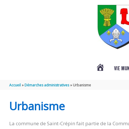
Aller au contenu
Aller au pied de page
VIE MU
L’ACTUALITÉ
Accueil
Démarches administratives
Urbanisme
DE
Urbanisme
SAINT-
La commune de Saint-Crépin fait partie de la Commu