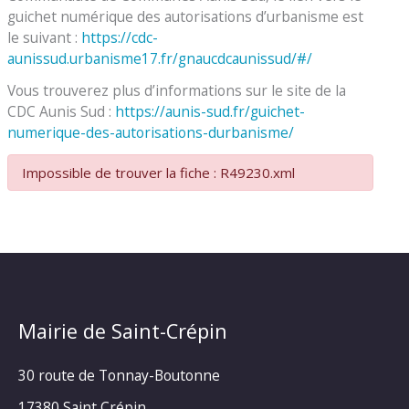
guichet numérique des autorisations d’urbanisme est
le suivant :
https://cdc-
aunissud.urbanisme17.fr/gnaucdcaunissud/#/
Vous trouverez plus d’informations sur le site de la
CDC Aunis Sud :
https://aunis-sud.fr/guichet-
numerique-des-autorisations-durbanisme/
Impossible de trouver la fiche : R49230.xml
Mairie de Saint-Crépin
30 route de Tonnay-Boutonne
17380 Saint Crépin