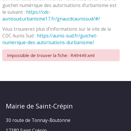
guichet numérique des autorisations d’urbanisme est
le suivant :
https://cdc-
aunissud.urbanisme17.fr/gnaucdcaunissud/#/
Vous trouverez plus d’informations sur le site de la
CDC Aunis Sud :
https://aunis-sud.fr/guichet-
numerique-des-autorisations-durbanisme/
Impossible de trouver la fiche : R49449.xml
Mairie de Saint-Crépin
30 route de Tonnay-Boutonne
17380 Saint Crépin