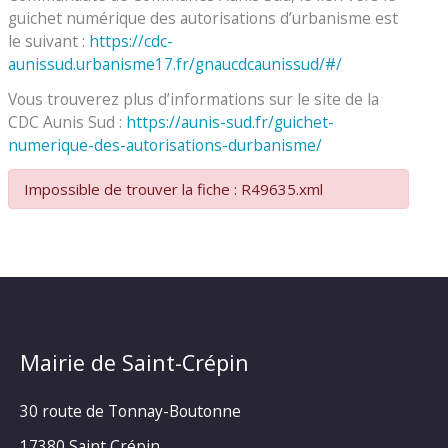
guichet numérique des autorisations d’urbanisme est
le suivant :
https://cdc-
aunissud.urbanisme17.fr/gnaucdcaunissud/#/
Vous trouverez plus d’informations sur le site de la
CDC Aunis Sud :
https://aunis-sud.fr/guichet-
numerique-des-autorisations-durbanisme/
Impossible de trouver la fiche : R49635.xml
Mairie de Saint-Crépin
30 route de Tonnay-Boutonne
17380 Saint Crépin