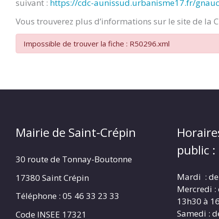
suivant :
https://cdc-aunissud.urbanisme17.fr/gnau
CRÉPIN
Vous trouverez plus d’informations sur le site de la 
Impossible de trouver la fiche : R50296.xml
Mairie de Saint-Crépin
Horaire
public :
30 route de Tonnay-Boutonne
Mardi : de
17380 Saint Crépin
Mercredi :
Téléphone : 05 46 33 23 33
13h30 à 1
Samedi : d
Code INSEE 17321