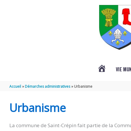
Aller au contenu
Aller au pied de page
VIE MU
L’ACTUALITÉ
Accueil
Démarches administratives
Urbanisme
DE
Urbanisme
SAINT-
La commune de Saint-Crépin fait partie de la Commu