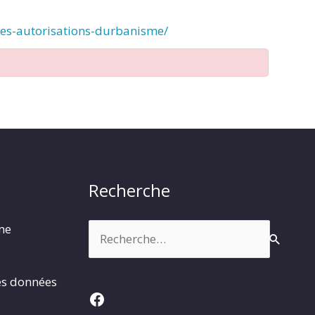
des-autorisations-durbanisme/
Recherche
Rechercher :
rme
es données
Facebook