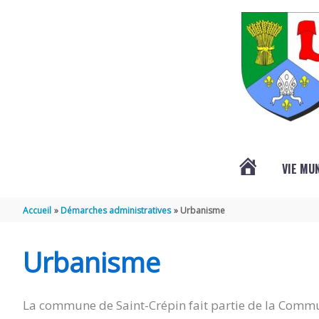
Aller au contenu
Aller au pied de page
VIE MU
L’ACTUALITÉ
Accueil
Démarches administratives
Urbanisme
DE
Urbanisme
SAINT-
La commune de Saint-Crépin fait partie de la Commu