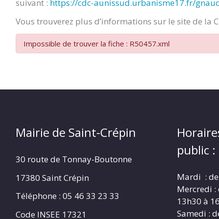
suivant :
https://cdc-aunissud.urbanisme17.fr/gnau
CRÉPIN
Vous trouverez plus d’informations sur le site de la 
Impossible de trouver la fiche : R50457.xml
Mairie de Saint-Crépin
Horaire
public :
30 route de Tonnay-Boutonne
Mardi : de
17380 Saint Crépin
Mercredi :
Téléphone : 05 46 33 23 33
13h30 à 1
Samedi : d
Code INSEE 17321