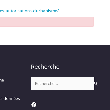
des-autorisations-durbanisme/
Recherche
Rechercher :
rme
es données
Facebook