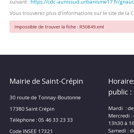
suivant :
https://cdc-aunissud.urbanisme17.fr/gnau
CRÉPIN
Vous trouverez plus d’informations sur le site de la 
Impossible de trouver la fiche : R50849.xml
Mairie de Saint-Crépin
Horaire
public :
30 route de Tonnay-Boutonne
Mardi : de
17380 Saint Crépin
Mercredi :
Téléphone : 05 46 33 23 33
13h30 à 1
Samedi : d
Code INSEE 17321