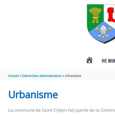
Aller au contenu
Aller au pied de page
VIE MU
L’ACTUALITÉ
Accueil
Démarches administratives
Urbanisme
DE
Urbanisme
SAINT-
La commune de Saint-Crépin fait partie de la Commu