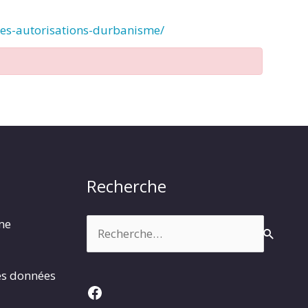
des-autorisations-durbanisme/
Recherche
Rechercher :
rme
es données
Facebook