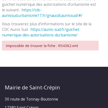
guichet numérique des autorisations d’urbanisme est
le suivant :
https://cdc-
aunissud.urbanisme17.fr/gnaucdcaunissud/#/
Vous trouverez plus d’informations sur le site de la
CDC Aunis Sud :
https://aunis-sud.fr/guichet-
numerique-des-autorisations-durbanisme/
Impossible de trouver la fiche : R54382.xml
Mairie de Saint-Crépin
30 route de Tonnay-Boutonne
17380 Saint Crépin