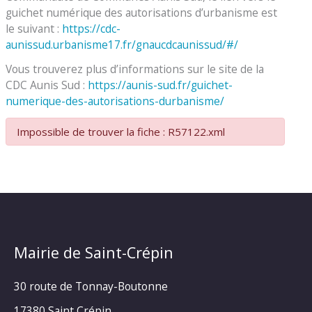
guichet numérique des autorisations d’urbanisme est
le suivant :
https://cdc-
aunissud.urbanisme17.fr/gnaucdcaunissud/#/
Vous trouverez plus d’informations sur le site de la
CDC Aunis Sud :
https://aunis-sud.fr/guichet-
numerique-des-autorisations-durbanisme/
Impossible de trouver la fiche : R57122.xml
Mairie de Saint-Crépin
30 route de Tonnay-Boutonne
17380 Saint Crépin