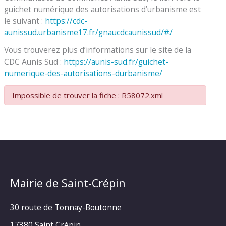
guichet numérique des autorisations d’urbanisme est
le suivant :
https://cdc-
aunissud.urbanisme17.fr/gnaucdcaunissud/#/
Vous trouverez plus d’informations sur le site de la
CDC Aunis Sud :
https://aunis-sud.fr/guichet-
numerique-des-autorisations-durbanisme/
Impossible de trouver la fiche : R58072.xml
Mairie de Saint-Crépin
30 route de Tonnay-Boutonne
17380 Saint Crépin