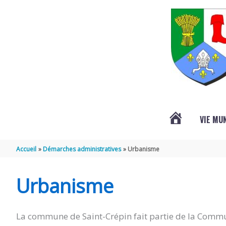
Aller au contenu
Aller au pied de page
VIE MU
L’ACTUALITÉ
Accueil
Démarches administratives
Urbanisme
DE
Urbanisme
SAINT-
La commune de Saint-Crépin fait partie de la Commu