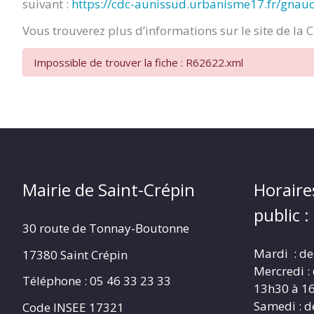
suivant :
https://cdc-aunissud.urbanisme17.fr/gnau
CRÉPIN
Vous trouverez plus d’informations sur le site de la 
Impossible de trouver la fiche : R62622.xml
Mairie de Saint-Crépin
Horaire
public :
30 route de Tonnay-Boutonne
Mardi : de
17380 Saint Crépin
Mercredi :
Téléphone : 05 46 33 23 33
13h30 à 1
Samedi : d
Code INSEE 17321