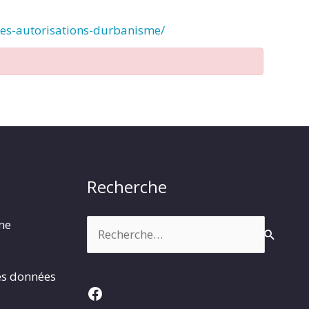
des-autorisations-durbanisme/
Recherche
Rechercher :
rme
es données
Facebook