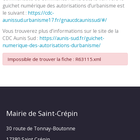
guichet numérique des autorisations d’urbanisme est
le suivant :
https://cdc-
aunissud.urbanisme17.fr/gnaucdcaunissud/#/
Vous trouverez plus d’informations sur le site de la
CDC Aunis Sud :
https://aunis-sud.fr/guichet-
numerique-des-autorisations-durbanisme/
Impossible de trouver la fiche : R63115.xml
Mairie de Saint-Crépin
30 route de Tonnay-Boutonne
17380 Saint Crépin