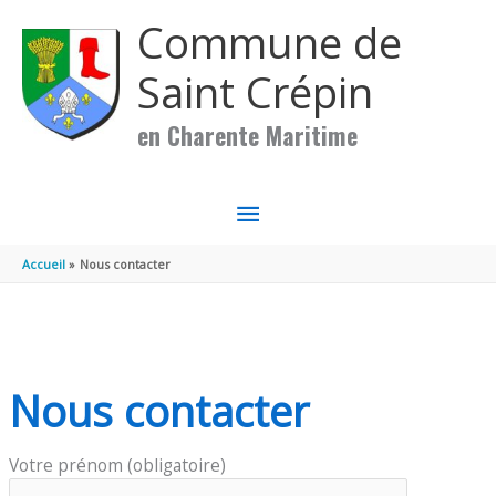
Panneau de gestion des cookies
Aller au contenu
Aller au pied de page
Commune de
Saint Crépin
en Charente Maritime
MENU
PRINCIPAL
Accueil
Nous contacter
Nous contacter
Votre prénom (obligatoire)