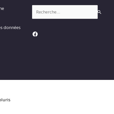
Rechercher :
rme
es données
Facebook
luris