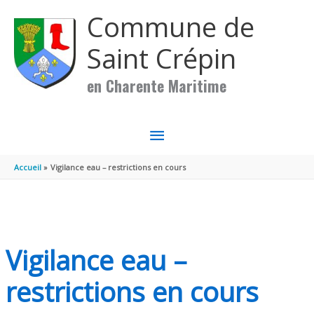
Aller au contenu
Aller au pied de page
Commune de
Saint Crépin
en Charente Maritime
MENU
PRINCIPAL
Accueil
Vigilance eau – restrictions en cours
Vigilance eau –
restrictions en cours