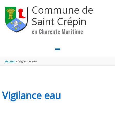
Aller au contenu
Aller au pied de page
Commune de
Saint Crépin
en Charente Maritime
MENU
PRINCIPAL
Accueil
Vigilance eau
Vigilance eau