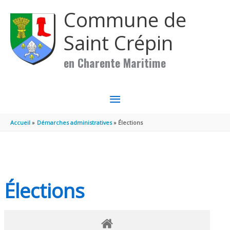
Aller au contenu
Aller au pied de page
Commune de
Saint Crépin
en Charente Maritime
MENU
PRINCIPAL
Accueil
Démarches administratives
Élections
Élections