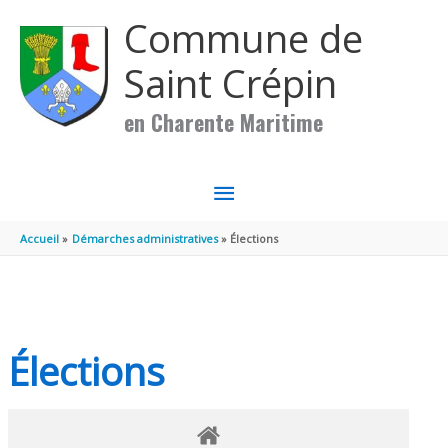
Aller au contenu
Aller au pied de page
Commune de
Saint Crépin
en Charente Maritime
MENU
PRINCIPAL
Accueil
Démarches administratives
Élections
Élections