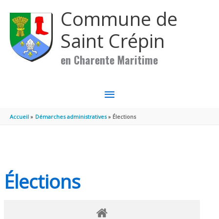
Aller au contenu
Aller au pied de page
Commune de
Saint Crépin
en Charente Maritime
MENU
PRINCIPAL
Accueil
Démarches administratives
Élections
Élections