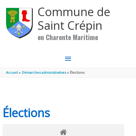
Aller au contenu
Aller au pied de page
Commune de
Saint Crépin
en Charente Maritime
MENU
PRINCIPAL
Accueil
Démarches administratives
Élections
Élections