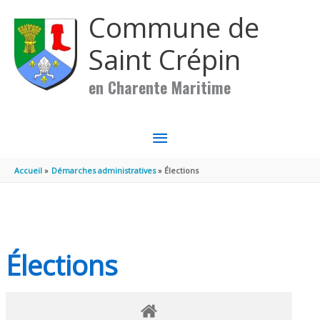
Aller au contenu
Aller au pied de page
Commune de
Saint Crépin
en Charente Maritime
MENU
PRINCIPAL
Accueil
Démarches administratives
Élections
Élections