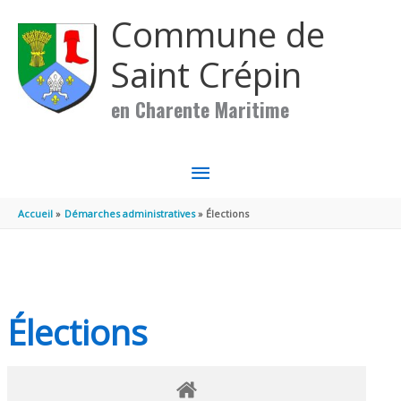
Aller au contenu
Aller au pied de page
Commune de
Saint Crépin
en Charente Maritime
MENU
PRINCIPAL
Accueil
Démarches administratives
Élections
Élections