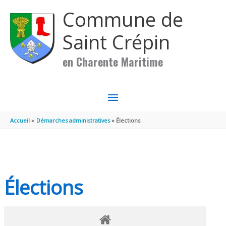
Aller au contenu
Aller au pied de page
Commune de
Saint Crépin
en Charente Maritime
MENU
PRINCIPAL
Accueil
Démarches administratives
Élections
Élections