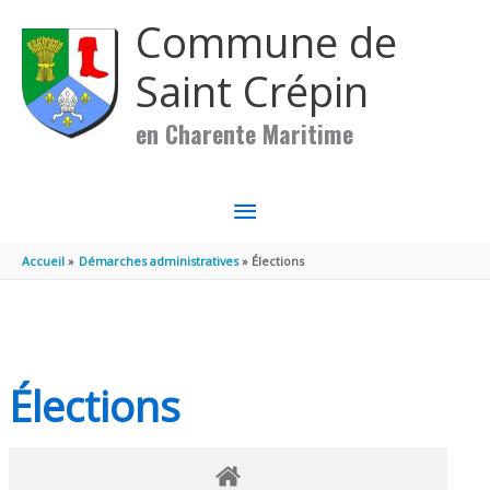
Aller au contenu
Aller au pied de page
Commune de
Saint Crépin
en Charente Maritime
MENU
PRINCIPAL
Accueil
Démarches administratives
Élections
Élections