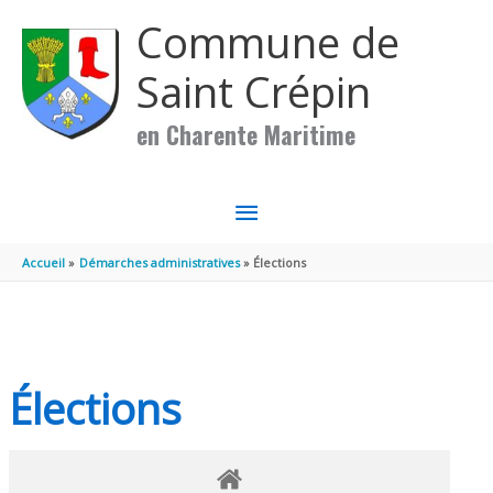
Aller au contenu
Aller au pied de page
Commune de
Saint Crépin
en Charente Maritime
MENU
PRINCIPAL
Accueil
Démarches administratives
Élections
Élections