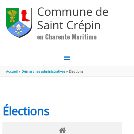
Aller au contenu
Aller au pied de page
Commune de
Saint Crépin
en Charente Maritime
MENU
PRINCIPAL
Accueil
Démarches administratives
Élections
Élections