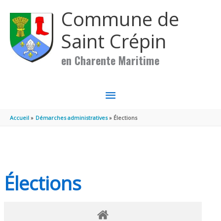
Aller au contenu
Aller au pied de page
Commune de
Saint Crépin
en Charente Maritime
MENU
PRINCIPAL
Accueil
Démarches administratives
Élections
Élections