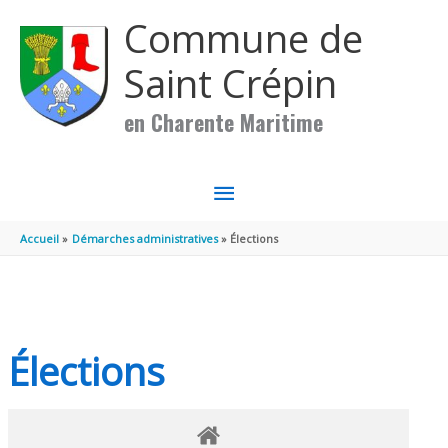
Aller au contenu
Aller au pied de page
Commune de
Saint Crépin
en Charente Maritime
MENU
PRINCIPAL
Accueil
Démarches administratives
Élections
Élections