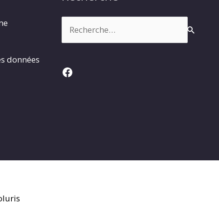
Rechercher :
rme
es données
Facebook
luris