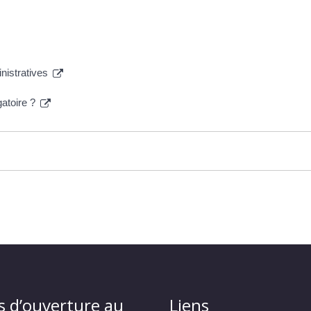
inistratives
gatoire ?
s d’ouverture au
Liens