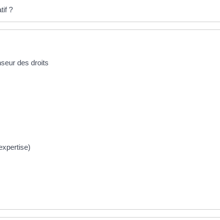
if ?
nseur des droits
 expertise)