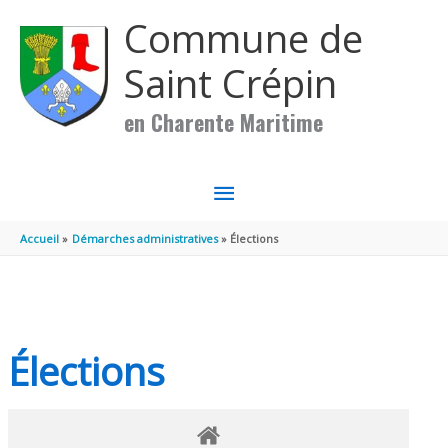
Aller au contenu
Aller au pied de page
Commune de
Saint Crépin
en Charente Maritime
MENU
PRINCIPAL
Accueil
Démarches administratives
Élections
Élections