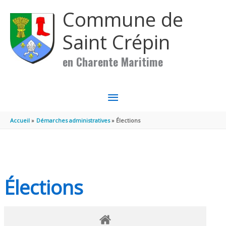
Aller au contenu
Aller au pied de page
Commune de
Saint Crépin
en Charente Maritime
MENU
PRINCIPAL
Accueil
Démarches administratives
Élections
Élections