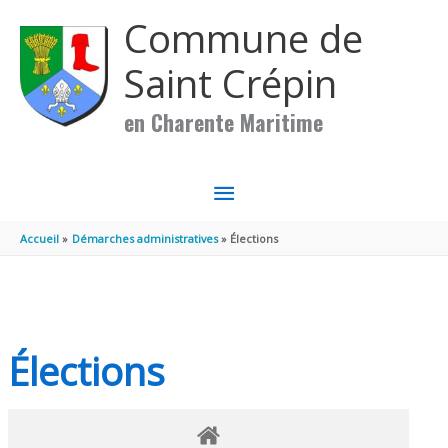
Aller au contenu
Aller au pied de page
Commune de
Saint Crépin
en Charente Maritime
MENU
PRINCIPAL
Accueil
Démarches administratives
Élections
Élections