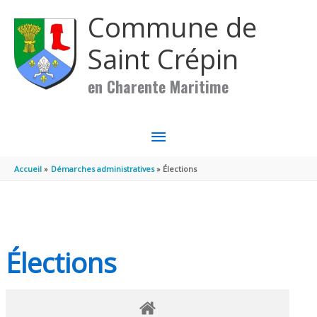
Aller au contenu
Aller au pied de page
Commune de
Saint Crépin
en Charente Maritime
MENU
PRINCIPAL
Accueil
Démarches administratives
Élections
Élections