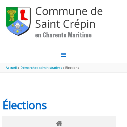
Aller au contenu
Aller au pied de page
Commune de
Saint Crépin
en Charente Maritime
MENU
PRINCIPAL
Accueil
Démarches administratives
Élections
Élections