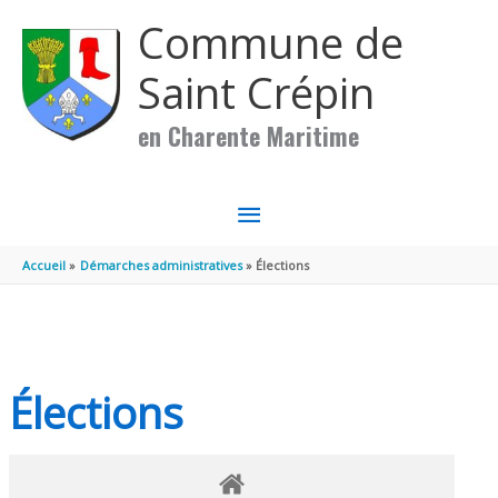
Aller au contenu
Aller au pied de page
Commune de
Saint Crépin
en Charente Maritime
MENU
PRINCIPAL
Accueil
Démarches administratives
Élections
Élections