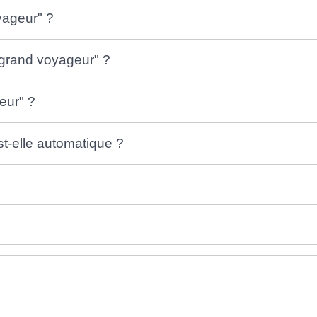
yageur" ?
"grand voyageur" ?
eur" ?
t-elle automatique ?