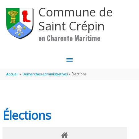
Aller au contenu
Aller au pied de page
Commune de
Saint Crépin
en Charente Maritime
MENU
PRINCIPAL
Accueil
Démarches administratives
Élections
Élections