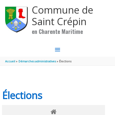
Aller au contenu
Aller au pied de page
Commune de
Saint Crépin
en Charente Maritime
MENU
PRINCIPAL
Accueil
Démarches administratives
Élections
Élections