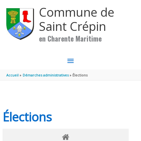
Aller au contenu
Aller au pied de page
Commune de
Saint Crépin
en Charente Maritime
MENU
PRINCIPAL
Accueil
Démarches administratives
Élections
Élections