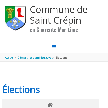
Aller au contenu
Aller au pied de page
Commune de
Saint Crépin
en Charente Maritime
MENU
PRINCIPAL
Accueil
Démarches administratives
Élections
Élections