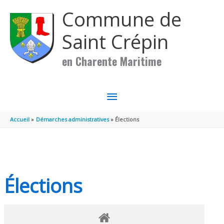
Aller au contenu
Aller au pied de page
Commune de
Saint Crépin
en Charente Maritime
MENU
PRINCIPAL
Accueil
Démarches administratives
Élections
Élections