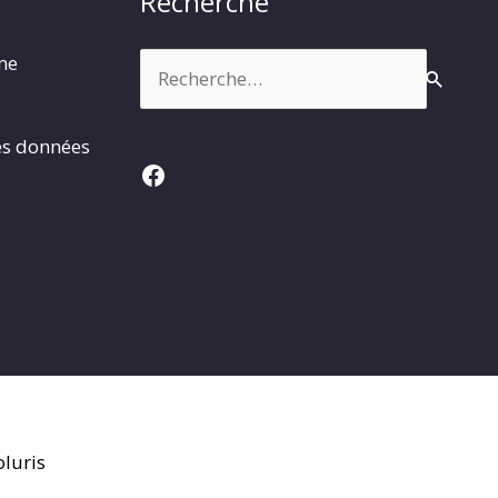
Recherche
Rechercher :
rme
es données
Facebook
luris