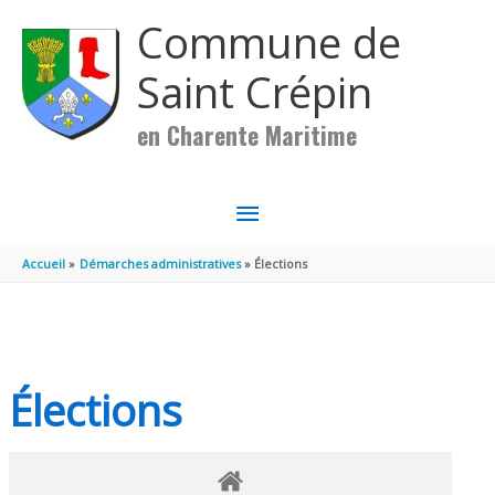
Aller au contenu
Aller au pied de page
Commune de
Saint Crépin
en Charente Maritime
MENU
PRINCIPAL
Accueil
Démarches administratives
Élections
Élections