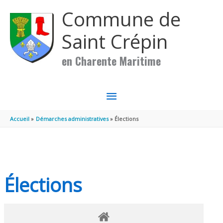
Aller au contenu
Aller au pied de page
Commune de
Saint Crépin
en Charente Maritime
MENU
PRINCIPAL
Accueil
Démarches administratives
Élections
Élections