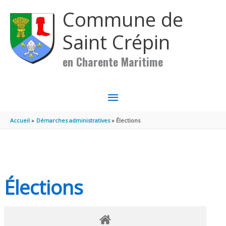
Aller au contenu
Aller au pied de page
Commune de
Saint Crépin
en Charente Maritime
MENU
PRINCIPAL
Accueil
Démarches administratives
Élections
Élections