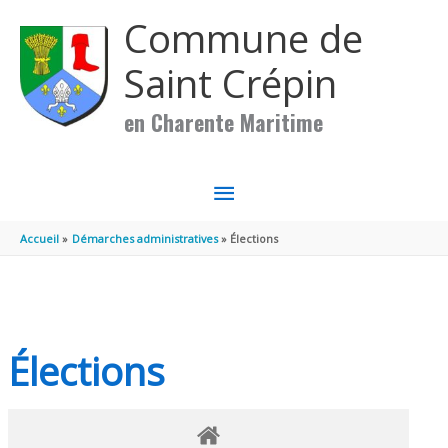
Aller au contenu
Aller au pied de page
Commune de
Saint Crépin
en Charente Maritime
MENU
PRINCIPAL
Accueil
Démarches administratives
Élections
Élections