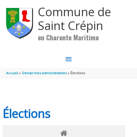
Aller au contenu
Aller au pied de page
Commune de
Saint Crépin
en Charente Maritime
MENU
PRINCIPAL
Accueil
Démarches administratives
Élections
Élections