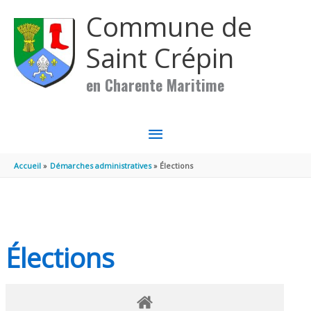
Aller au contenu
Aller au pied de page
Commune de
Saint Crépin
en Charente Maritime
MENU
PRINCIPAL
Accueil
Démarches administratives
Élections
Élections