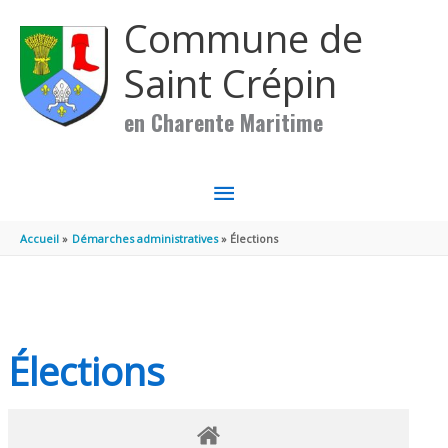
Aller au contenu
Aller au pied de page
Commune de
Saint Crépin
en Charente Maritime
MENU
PRINCIPAL
Accueil
Démarches administratives
Élections
Élections